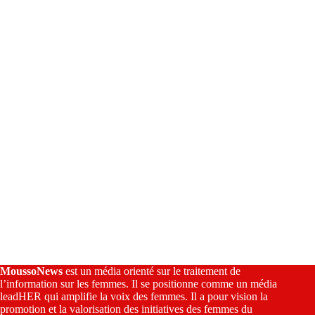
a
t
i
v
e
:
MoussoNews
est un média orienté sur le traitement de
l’information sur les femmes. Il se positionne comme un média
leadHER qui amplifie la voix des femmes. Il a pour vision la
promotion et la valorisation des initiatives des femmes du