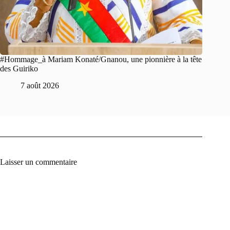
#Hommage_à Mariam Konaté/Gnanou, une pionnière à la tête
des Guiriko
7 août 2026
Laisser un commentaire
A
l
t
e
r
n