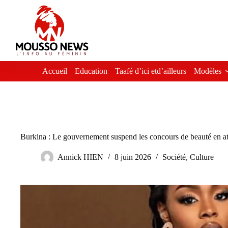
Passer
au
contenu
Accueil
Education
Taafé d’ici etd’ailleurs
Modèles
Burkina : Le gouvernement suspend les concours de beauté en at
Annick HIEN
8 juin 2026
Société
,
Culture