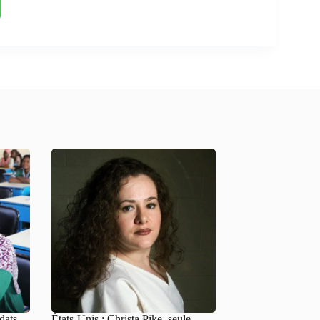
dats
États-Unis : Christa Pike, seule