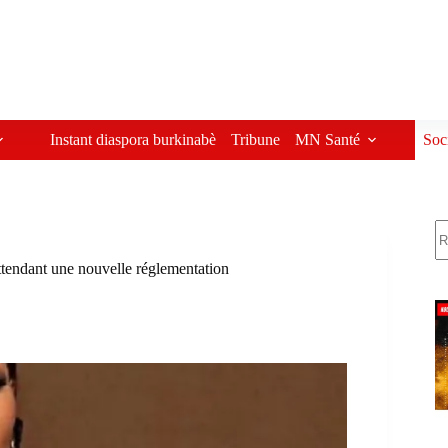
Instant diaspora burkinabè
Tribune
MN Santé
Soc
R
tendant une nouvelle réglementation