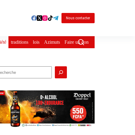
Nous contacter
iété
traditions
lois
Azimuts
Faire un don
echercher