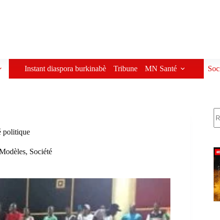
Instant diaspora burkinabè
Tribune
MN Santé
Soc
R
 politique
Modèles
,
Société