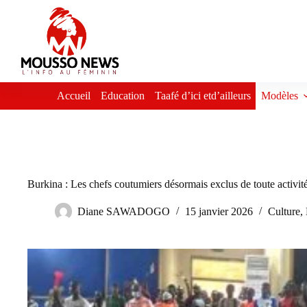
Passer
au
contenu
Accueil
Education
Taafé d’ici etd’ailleurs
Modèles
Burkina : Les chefs coutumiers désormais exclus de toute activité
Diane SAWADOGO
15 janvier 2026
Culture
,