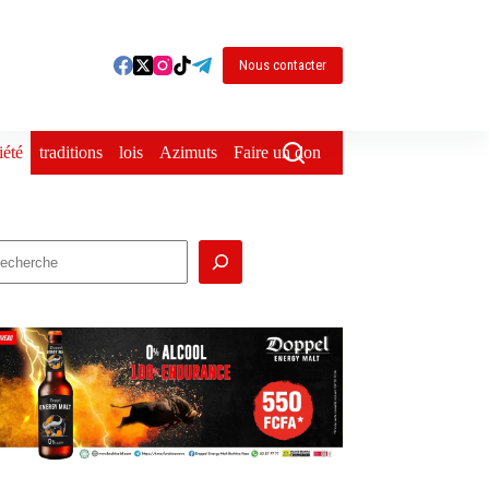
Nous contacter
iété
traditions
lois
Azimuts
Faire un don
echercher