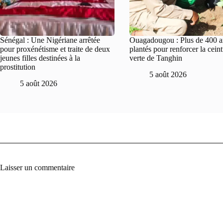
Sénégal : Une Nigériane arrêtée
Ouagadougou : Plus de 400 a
pour proxénétisme et traite de deux
plantés pour renforcer la cein
jeunes filles destinées à la
verte de Tanghin
prostitution
5 août 2026
5 août 2026
Laisser un commentaire
A
l
t
e
r