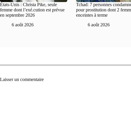
États-Unis : Christa Pike, seule
Tchad: 7 personnes condamn
femme dont l’exé.cution est prévue
pour prostitution dont 2 fem
en septembre 2026
enceintes à terme
6 août 2026
6 août 2026
Laisser un commentaire
A
l
t
e
r
n
a
t
i