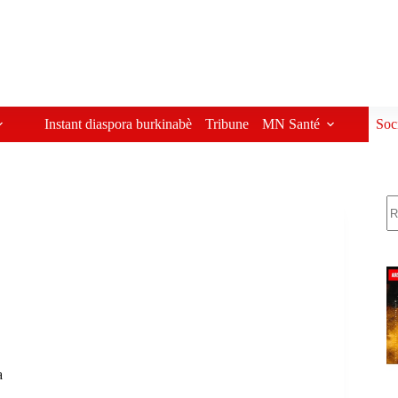
Instant diaspora burkinabè
Tribune
MN Santé
Soc
R
a