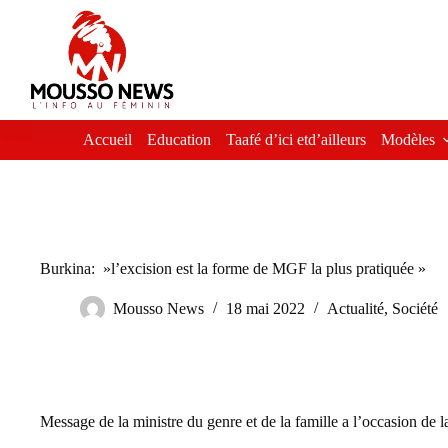
Passer
au
contenu
Accueil
Education
Taafé d’ici etd’ailleurs
Modèles
Burkina: »l’excision est la forme de MGF la plus pratiquée »
Mousso News
18 mai 2022
Actualité
,
Société
Message de la ministre du genre et de la famille a l’occasion de l