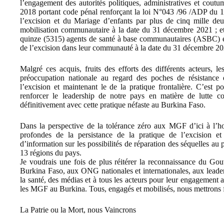
l’engagement des autorités politiques, administratives et cout
2018 portant code pénal renforçant la loi N°043 /96 /ADP du
l’excision et du Mariage d’enfants par plus de cinq mille deu
mobilisation communautaire à la date du 31 décembre 2021 ; et 
quinze (5315) agents de santé à base communautaires (ASBC) en
de l’excision dans leur communauté à la date du 31 décembre 2
Malgré ces acquis, fruits des efforts des différents acteurs, 
préoccupation nationale au regard des poches de résistance e
l’excision et maintenant le de la pratique frontalière. C’est po
renforcer le leadership de notre pays en matière de lutte co
définitivement avec cette pratique néfaste au Burkina Faso.
Dans la perspective de la tolérance zéro aux MGF d’ici à l’ho
profondes de la persistance de la pratique de l’excision et 
d’information sur les possibilités de réparation des séquelles au p
13 régions du pays.
Je voudrais une fois de plus réitérer la reconnaissance du Gou
Burkina Faso, aux ONG nationales et internationales, aux leader
la santé, des médias et à tous les acteurs pour leur engagement a
les MGF au Burkina. Tous, engagés et mobilisés, nous mettrons f
La Patrie ou la Mort, nous Vaincrons