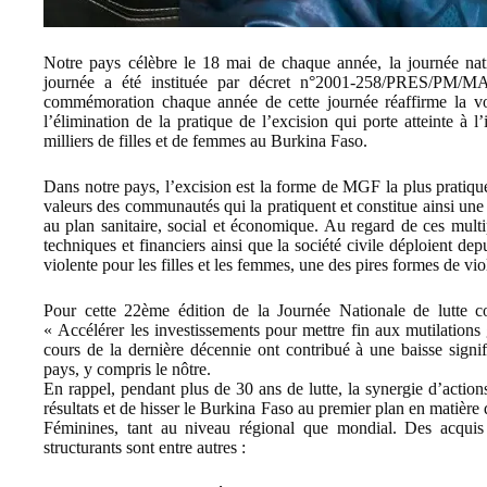
Notre pays célèbre le 18 mai de chaque année, la journée natio
journée a été instituée par décret n°2001-258/PRES/PM/MAS
commémoration chaque année de cette journée réaffirme la vol
l’élimination de la pratique de l’excision qui porte atteinte à 
milliers de filles et de femmes au Burkina Faso.
Dans notre pays, l’excision est la forme de MGF la plus pratiqu
valeurs des communautés qui la pratiquent et constitue ainsi un
au plan sanitaire, social et économique. Au regard de ces mult
techniques et financiers ainsi que la société civile déploient de
violente pour les filles et les femmes, une des pires formes de vio
Pour cette 22ème édition de la Journée Nationale de lutte con
« Accélérer les investissements pour mettre fin aux mutilations 
cours de la dernière décennie ont contribué à une baisse sig
pays, y compris le nôtre.
En rappel, pendant plus de 30 ans de lutte, la synergie d’actions
résultats et de hisser le Burkina Faso au premier plan en matière
Féminines, tant au niveau régional que mondial. Des acquis d
structurants sont entre autres :