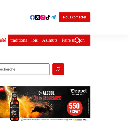
Nous contacter
iété
traditions
lois
Azimuts
Faire un don
echercher