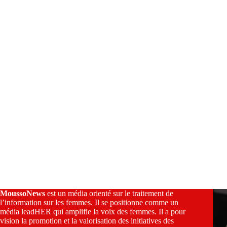
v
e
:
MoussoNews
est un média orienté sur le traitement de
l’information sur les femmes. Il se positionne comme un
média leadHER qui amplifie la voix des femmes. Il a pour
vision la promotion et la valorisation des initiatives des