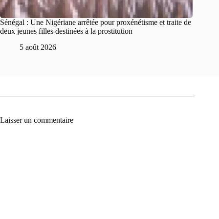
Sénégal : Une Nigériane arrêtée pour proxénétisme et traite de
deux jeunes filles destinées à la prostitution
5 août 2026
Laisser un commentaire
A
l
t
e
r
n
a
t
i
v