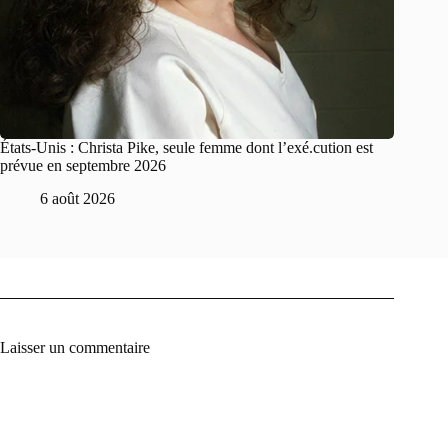
États-Unis : Christa Pike, seule femme dont l’exé.cution est
prévue en septembre 2026
6 août 2026
Laisser un commentaire
A
l
t
e
r