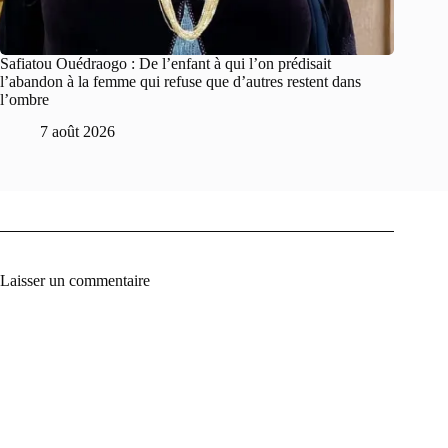
Safiatou Ouédraogo : De l’enfant à qui l’on prédisait
l’abandon à la femme qui refuse que d’autres restent dans
l’ombre
7 août 2026
Laisser un commentaire
A
l
t
e
r
n
a
t