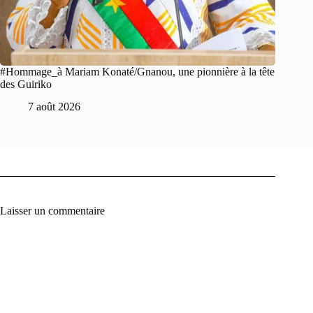
#Hommage_à Mariam Konaté/Gnanou, une pionnière à la tête
des Guiriko
7 août 2026
Laisser un commentaire
A
l
t
e
r
n
a