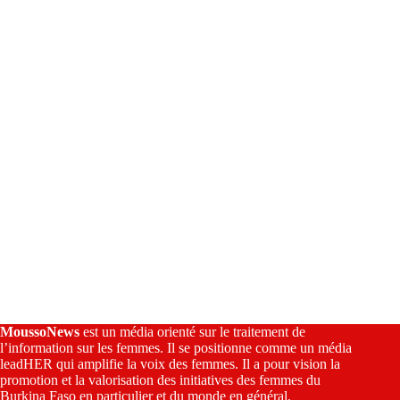
t
i
v
e
:
MoussoNews
est un média orienté sur le traitement de
l’information sur les femmes. Il se positionne comme un média
leadHER qui amplifie la voix des femmes. Il a pour vision la
promotion et la valorisation des initiatives des femmes du
Burkina Faso en particulier et du monde en général.