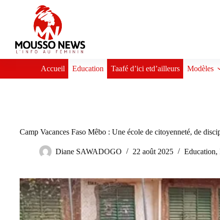
Passer
au
contenu
Accueil
Education
Taafé d’ici etd’ailleurs
Modèles
Camp Vacances Faso Mêbo : Une école de citoyenneté, de discipl
Diane SAWADOGO
22 août 2025
Education
,