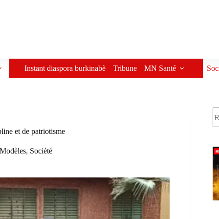
Instant diaspora burkinabè
Tribune
MN Santé
Soc
R
ine et de patriotisme
Modèles
,
Société