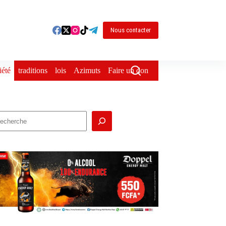
Nous contacter
iété
traditions
lois
Azimuts
Faire un don
echercher