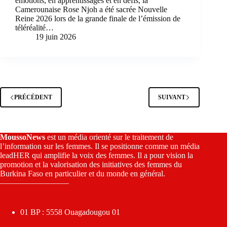
émotions, en apprentissages et en défis, la
Camerounaise Rose Njoh a été sacrée Nouvelle
Reine 2026 lors de la grande finale de l’émission de
téléréalité…
19 juin 2026
PRÉCÉDENT
SUIVANT
MoussoNews
est un média orienté sur le traitement de
l’information sur les femmes. Il se positionne comme un média
leadHER qui amplifie la voix des femmes. Il a pour vision la
promotion et la valorisation des initiatives des femmes du
Burkina Faso en particulier et du monde en général.
————————–
01 BP : 5558 Ouagadougou 01