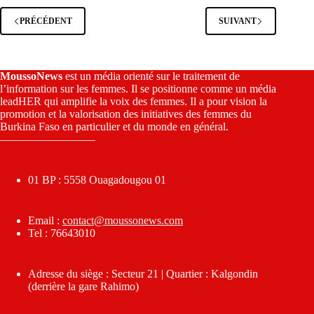
PRÉCÉDENT
SUIVANT
MoussoNews
est un média orienté sur le traitement de
l’information sur les femmes. Il se positionne comme un média
leadHER qui amplifie la voix des femmes. Il a pour vision la
promotion et la valorisation des initiatives des femmes du
Burkina Faso en particulier et du monde en général.
————————–
01 BP : 5558 Ouagadougou 01
Email :
contact@moussonews.com
Tel : 76643010
Adresse du siège : Secteur 21 | Quartier : Kalgondin
(derrière la gare Rahimo)