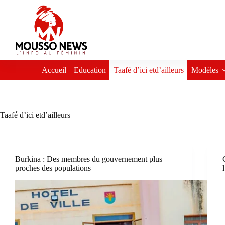
Passer
au
contenu
Accueil
Education
Taafé d’ici etd’ailleurs
Modèles
Taafé d’ici etd’ailleurs
Burkina : Des membres du gouvernement plus
proches des populations