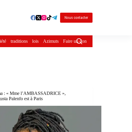
Nous contacter
iété
traditions
lois
Azimuts
Faire un don
ma : « Mme l’AMBASSADRICE »,
sta Palenfo est à Paris