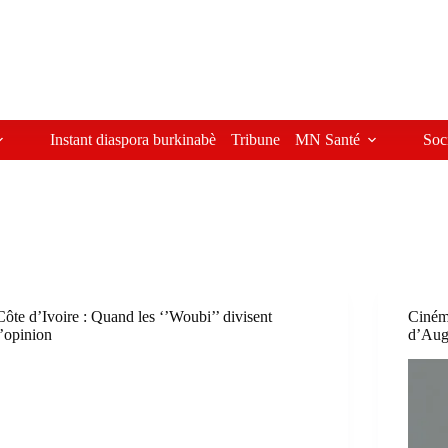
Instant diaspora burkinabè
Tribune
MN Santé
Soc
Côte d’Ivoire : Quand les ‘’Woubi’’ divisent
Ciné
l’opinion
d’Augu