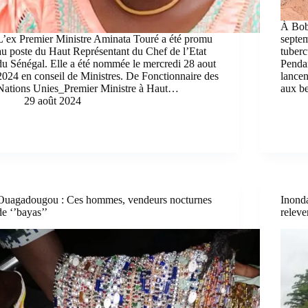
À Bobo
L’ex Premier Ministre Aminata Touré a été promu
septem
au poste du Haut Représentant du Chef de l’Etat
tuberc
du Sénégal. Elle a été nommée le mercredi 28 aout
Penda
2024 en conseil de Ministres. De Fonctionnaire des
lancen
Nations Unies_Premier Ministre à Haut…
aux b
29 août 2024
Ouagadougou : Ces hommes, vendeurs nocturnes
Inonda
de ‘’bayas’’
releve