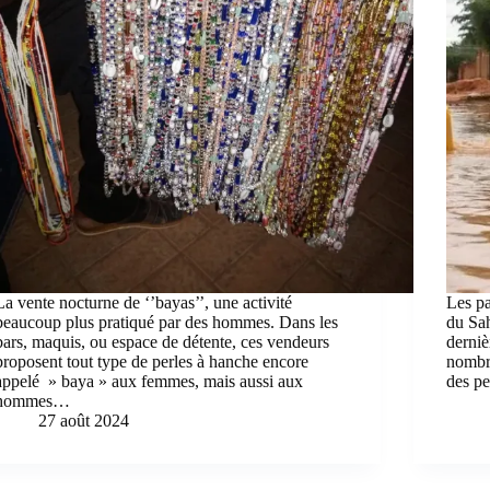
La vente nocturne de ‘’bayas’’, une activité
Les p
beaucoup plus pratiqué par des hommes. Dans les
du Sah
bars, maquis, ou espace de détente, ces vendeurs
derniè
proposent tout type de perles à hanche encore
nombr
appelé » baya » aux femmes, mais aussi aux
des pe
hommes…
27 août 2024