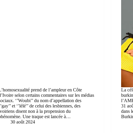
L’homosexualité prend de l’ampleur en Côte
La cél
d’Ivoire selon certains commentaires sur les médias
burkin
sociaux. ‘’Woubi’’ du nom d’appellation des
l’AMB
‘’gay’’ et ‘’lélé’’ de celui des lesbiennes, des
31 aoû
ivoiriens disent non à la propension du
dans 
phénomène. Une traque est lancée à…
Burki
30 août 2024