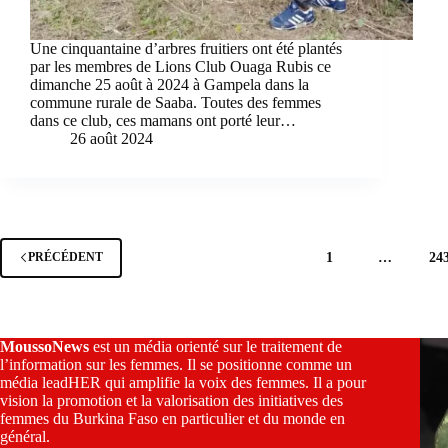
Une cinquantaine d’arbres fruitiers ont été plantés
par les membres de Lions Club Ouaga Rubis ce
dimanche 25 août à 2024 à Gampela dans la
commune rurale de Saaba. Toutes des femmes
dans ce club, ces mamans ont porté leur…
26 août 2024
1
…
24
PRÉCÉDENT
MoussoNews
est un média orienté sur le traitement de
l’information sur les femmes. Il se positionne comme un
média leadHER qui amplifie la voix des femmes. Il a pour
vision la promotion et la valorisation des initiatives des
femmes du Burkina Faso en particulier et du monde en
général.