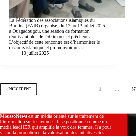
La Fédération des associations islamiques du
Burkina (FAIB) organise, du 12 au 13 juillet 2025
à Ouagadougou, une session de formation
réunissant plus de 250 imams et prêcheurs.
L’objectif de cette rencontre est d’harmoniser le
discours islamique et promouvoir un…
13 juillet 2025
1
…
37
PRÉCÉDENT
MoussoNews
est un média orienté sur le traitement de
l’information sur les femmes. Il se positionne comme un
média leadHER qui amplifie la voix des femmes. Il a pour
vision la promotion et la valorisation des initiatives des