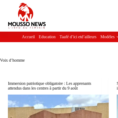
Passer
au
contenu
Accueil
Education
Taafé d’ici etd’ailleurs
Modèles
Voix d’homme
Immersion patriotique obligatoire : Les apprenants
attendus dans les centres à partir du 9 août