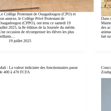
Le Collège Protestant de Ouagadougou (CPO) et
son annexe, le Collège Privé Protestant de
Dans 
Ouagadougou (CPPO), ont tenu ce samedi 19
Mairi
juillet 2025, la 8e édition de la Journée du mérite.
des ac
Une occasion de récompenser les élèves les plus
animau
brillants…
fait s
19 juillet 2025
Mali : La valeur indiciaire des fonctionnaires passe
Conco
de 400 à 470 FCFA
Zoubga