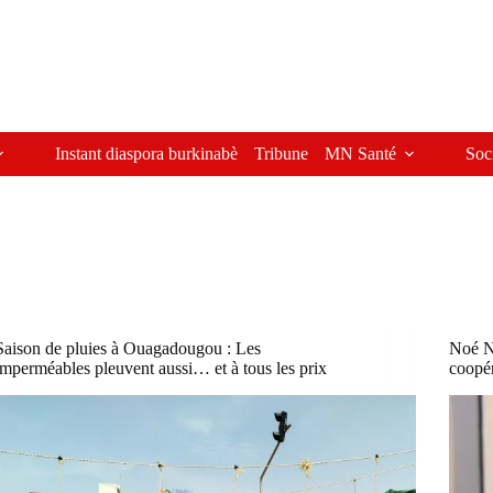
Instant diaspora burkinabè
Tribune
MN Santé
Soc
Saison de pluies à Ouagadougou : Les
Noé N
imperméables pleuvent aussi… et à tous les prix
coopér