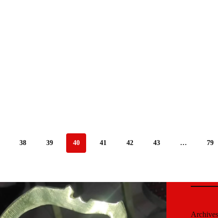
38
39
40
41
42
43
…
79
Archive