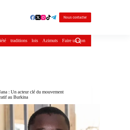
Nous contacter
iété
traditions
lois
Azimuts
Faire un don
ana : Un acteur clé du mouvement
atif au Burkina