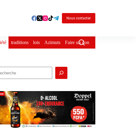
Nous contacter
iété
traditions
lois
Azimuts
Faire un don
echercher