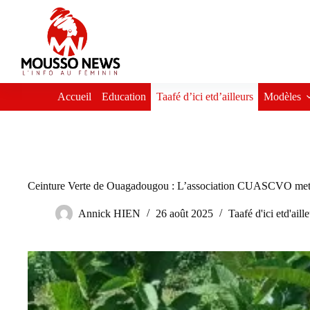
Passer
au
contenu
Accueil
Education
Taafé d’ici etd’ailleurs
Modèles
Ceinture Verte de Ouagadougou : L’association CUASCVO met 6
Annick HIEN
26 août 2025
Taafé d'ici etd'aill