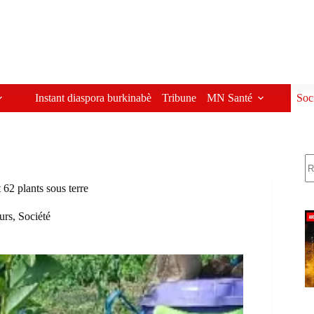
Instant diaspora burkinabè
Tribune
MN Santé
Soc
R
2 plants sous terre
eurs
,
Société