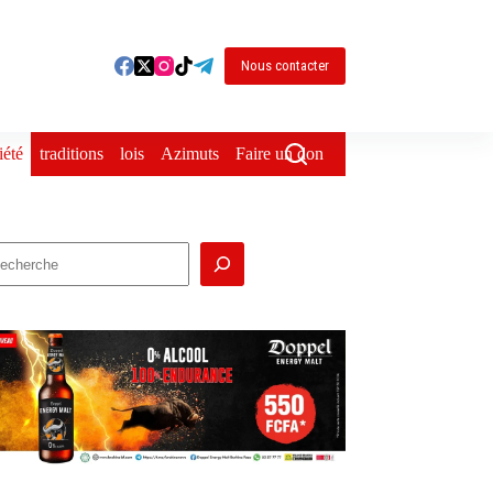
Nous contacter
iété
traditions
lois
Azimuts
Faire un don
echercher