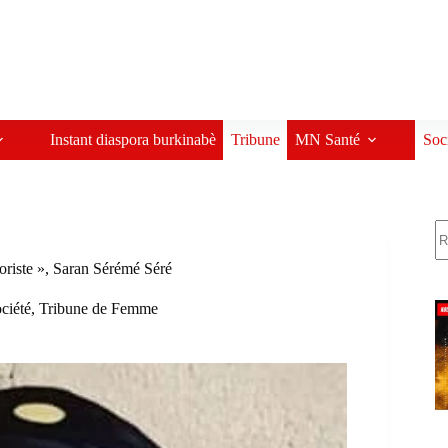
Instant diaspora burkinabè
Tribune
MN Santé
Soc
R
roriste », Saran Sérémé Séré
ciété
,
Tribune de Femme