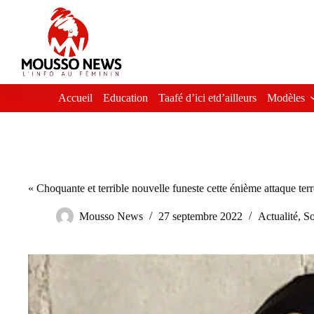
Passer
au
contenu
Accueil
Education
Taafé d’ici etd’ailleurs
Modèles
« Choquante et terrible nouvelle funeste cette énième attaque ter
Mousso News
27 septembre 2022
Actualité
,
So