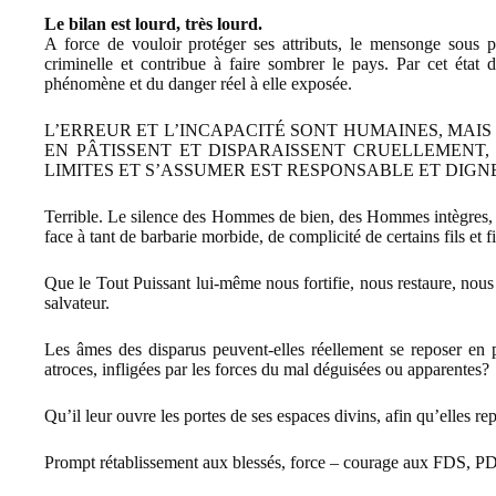
Le bilan est lourd, très lourd.
A force de vouloir protéger ses attributs, le mensonge sous pré
criminelle et contribue à faire sombrer le pays. Par cet état 
phénomène et du danger réel à elle exposée.
L’ERREUR ET L’INCAPACITÉ SONT HUMAINES, MAIS
EN PÂTISSENT ET DISPARAISSENT CRUELLEMENT,
LIMITES ET S’ASSUMER EST RESPONSABLE ET DIGN
Terrible. Le silence des Hommes de bien, des Hommes intègres, un
face à tant de barbarie morbide, de complicité de certains fils et 
Que le Tout Puissant lui-même nous fortifie, nous restaure, nous l
salvateur.
Les âmes des disparus peuvent-elles réellement se reposer en p
atroces, infligées par les forces du mal déguisées ou apparentes?
Qu’il leur ouvre les portes de ses espaces divins, afin qu’elles rep
Prompt rétablissement aux blessés, force – courage aux FDS, PDI 