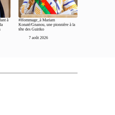
fant à
#Hommage_à Mariam
la
Konaté/Gnanou, une pionnière à la
s
tête des Guiriko
7 août 2026