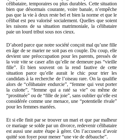
célibataire, temporaires ou plus durables. Cette situation
bien que désormais courante, voire banale, n’empêche
pas que la vie à deux reste bel et bien la norme et que le
célibat est peu valorisé socialement. Quelles que soient
les raisons de sa situation matrimoniale, la célibataire
paie un lourd tribut sous nos cieux.
D’abord parce que notre société conçoit mal qu’une fille
en âge de se marier ne soit pas en couple. Du coup, elle
devient une préoccupation pour les parents, pressés de
la voir vite se caser afin qu’elle ne demeure pas “vieille
fille”. Et bien souvent on la rend fautive de cette
situation parce qu’elle aurait le chic pour trier les
candidats à la recherche de l’oiseau rare. On la qualifie
alors de “célibataire endurcie”, “femme qui veut porter
la culotte”, “femme qui a raté sa vie” ou même de
“prostituée” ou de “fille de joie”, sans oublier qu’elle est
considérée comme une menace, une “potentielle rivale”
pour les femmes mariées.
Et si elle finit par se trouver un mari et que par malheur
ce mariage se solde par un divorce, redevenir célibataire
est aussi une autre étape à gérer. On l’accusera d’avoir
quitté son foyer pour mener “une vie de débauche”.