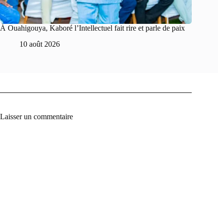
À Ouahigouya, Kaboré l’Intellectuel fait rire et parle de paix
10 août 2026
Laisser un commentaire
A
l
t
e
r
n
a
t
i
v
e