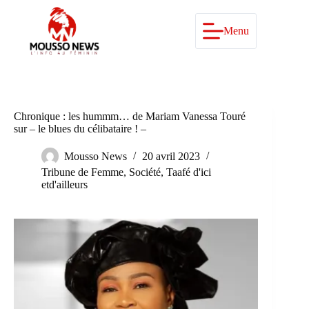
Passer
au
contenu
Menu
Chronique : les hummm… de Mariam Vanessa Touré
sur – le blues du célibataire ! –
Mousso News
20 avril 2023
Tribune de Femme
,
Société
,
Taafé d'ici
etd'ailleurs