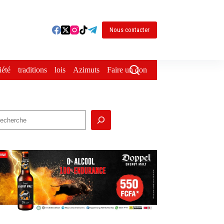
Nous contacter
iété
traditions
lois
Azimuts
Faire un don
echercher