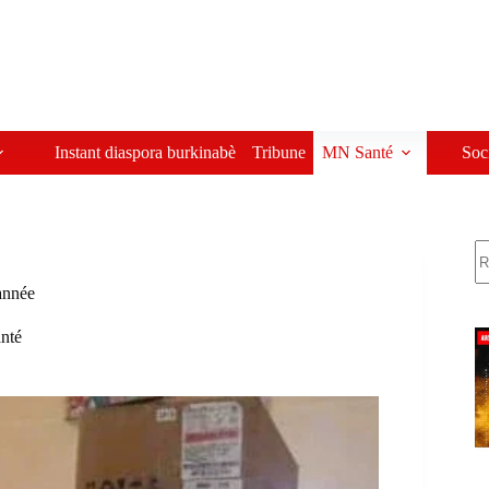
Instant diaspora burkinabè
Tribune
MN Santé
Soc
R
année
nté