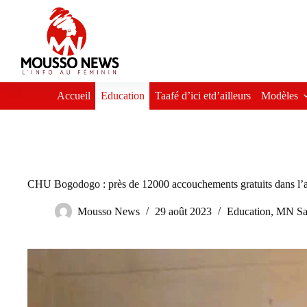
Passer
au
contenu
Accueil
Education
Taafé d’ici etd’ailleurs
Modèles
CHU Bogodogo : près de 12000 accouchements gratuits dans l’
Mousso News
29 août 2023
Education
,
MN Sa