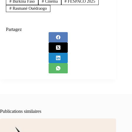
#
Burkina Faso
#
Cinéma
#
FESPACO 2025
#
Rasmané Ouédraogo
Partagez
Publications similaires