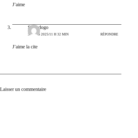
J’aime
Sawadogo
3 MARS 2025/11 H 32 MIN
RÉPONDRE
J’aime la cite
Laisser un commentaire
A
l
t
e
r
n
a
t