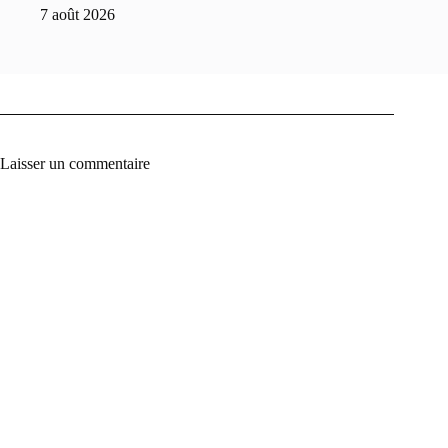
7 août 2026
Laisser un commentaire
A
l
t
e
r
n
a
t
i
v
e
: