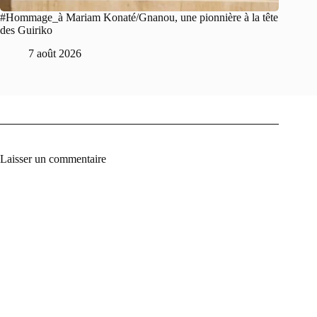
#Hommage_à Mariam Konaté/Gnanou, une pionnière à la tête
des Guiriko
7 août 2026
Laisser un commentaire
A
l
t
e
r
n
a
t
i
v
e