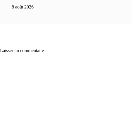
8 août 2026
Laisser un commentaire
A
l
t
e
r
n
a
t
i
v
e
: