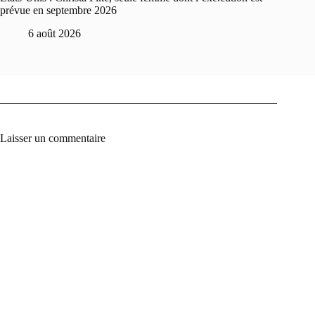
prévue en septembre 2026
6 août 2026
Laisser un commentaire
A
l
t
e
r
n
a
t
i
v
e
: