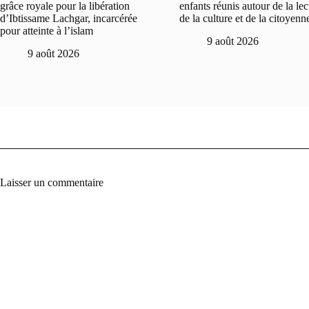
grâce royale pour la libération
enfants réunis autour de la lec
d’Ibtissame Lachgar, incarcérée
de la culture et de la citoyenn
pour atteinte à l’islam
9 août 2026
9 août 2026
Laisser un commentaire
A
l
t
e
r
n
a
t
i