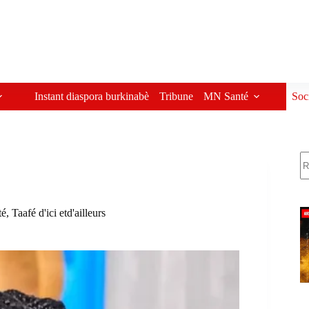
Instant diaspora burkinabè
Tribune
MN Santé
Soc
R
té
,
Taafé d'ici etd'ailleurs