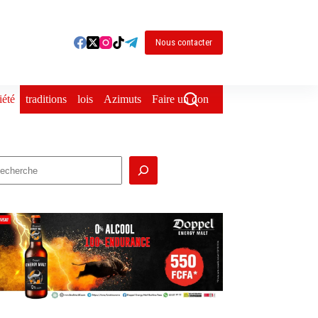
Nous contacter
iété
traditions
lois
Azimuts
Faire un don
echercher