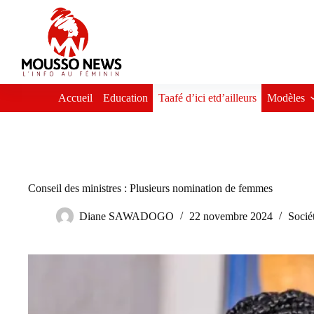
Passer
au
contenu
Accueil
Education
Taafé d’ici etd’ailleurs
Modèles
Conseil des ministres : Plusieurs nomination de femmes
Diane SAWADOGO
22 novembre 2024
Socié