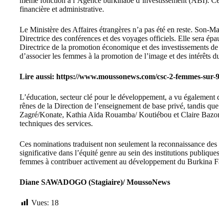
même fonction à l’Agence burkinabè d’investissement (ABI). Ces
financière et administrative.
Le
Ministère des Affaires étrangères
n’a pas été en reste. Son-
Directrice des conférences et des voyages officiels. Elle sera
Directrice de la promotion économique et des investissements de 
d’associer les femmes à la promotion de l’image et des intérêts du
Lire aussi:
https://www.moussonews.com/csc-2-femmes-sur-9-
L’éducation, secteur clé pour le développement, a vu également
rênes de la Direction de l’enseignement de base privé, tandis
Zagré/Konate, Kathia Aïda Rouamba/ Koutiébou et Claire Bazong
techniques des services.
Ces nominations traduisent non seulement la reconnaissance des 
significative dans l’équité genre au sein des institutions publiqu
femmes à contribuer activement au développement du Burkina F
Diane SAWADOGO (Stagiaire)/ MoussoNews
Vues:
18