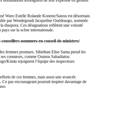
 nominations témoignent de leur expertise en gestion
Mané Wuro Estelle Rolande Konene/Sanou est désormais
 épaulée par Wendegoudi Jacqueline Ouédraogo, nommée
la diaspora. Ces désignations reflètent une volonté
 pays sur la scène internationale.
conseillers-nommees-en-conseil-de-ministres/
 des femmes promues. Sibirihan Elise Sama prend les
 que ses consœurs, comme Oumou Sahadiatou
o/Kinda rejoignent l’équipe des inspecteurs
efforts de ces femmes, mais aussi une avancée
es. Ce pas encourageant pourrait inspirer davantage de
aso.