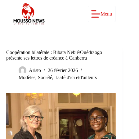
Passer
au
contenu
Menu
Coopération bilatérale : Bibata Nebié/Ouédraogo
présente ses lettres de créance à Canberra
Aristo
26 février 2026
Modèles
,
Société
,
Taafé d'ici etd'ailleurs