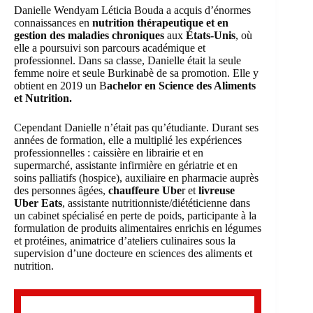
Danielle Wendyam Léticia Bouda a acquis d’énormes
connaissances en
nutrition thérapeutique et en
gestion des maladies chroniques
aux
États-Unis
, où
elle a poursuivi son parcours académique et
professionnel. Dans sa classe, Danielle était la seule
femme noire et seule Burkinabè de sa promotion. Elle y
obtient en 2019 un B
achelor en Science des Aliments
et Nutrition.
Cependant Danielle n’était pas qu’étudiante. Durant ses
années de formation, elle a multiplié les expériences
professionnelles : caissière en librairie et en
supermarché, assistante infirmière en gériatrie et en
soins palliatifs (hospice), auxiliaire en pharmacie auprès
des personnes âgées,
chauffeure Ube
r et
livreuse
Uber Eats
, assistante nutritionniste/diététicienne dans
un cabinet spécialisé en perte de poids, participante à la
formulation de produits alimentaires enrichis en légumes
et protéines, animatrice d’ateliers culinaires sous la
supervision d’une docteure en sciences des aliments et
nutrition.