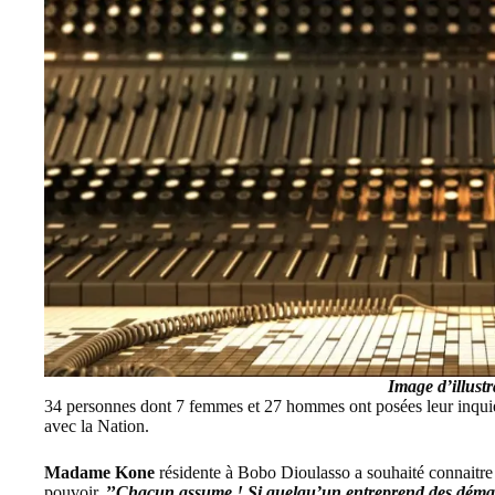
Image d’illustr
34 personnes dont 7 femmes et 27 hommes ont posées leur inquiét
avec la Nation.
Madame Kone
résidente à
Bobo Dioulasso
a souhaité connaitre 
pouvoir.
’’
Chacun assume ! Si quelqu’un entreprend des démarch