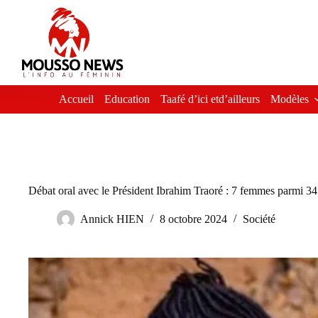
Passer
au
contenu
Accueil
Education
Taafé d’ici etd’ailleurs
Modèles
Débat oral avec le Président Ibrahim Traoré : 7 femmes parmi 34
Annick HIEN
8 octobre 2024
Société