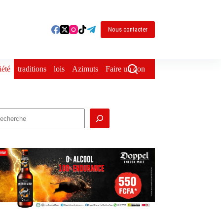
Nous contacter
iété
traditions
lois
Azimuts
Faire un don
echercher