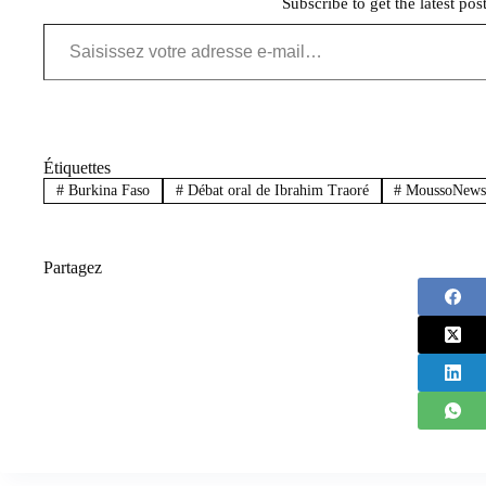
Subscribe to get the latest pos
Saisissez votre adresse e-mail…
Étiquettes
#
Burkina Faso
#
Débat oral de Ibrahim Traoré
#
MoussoNew
Partagez