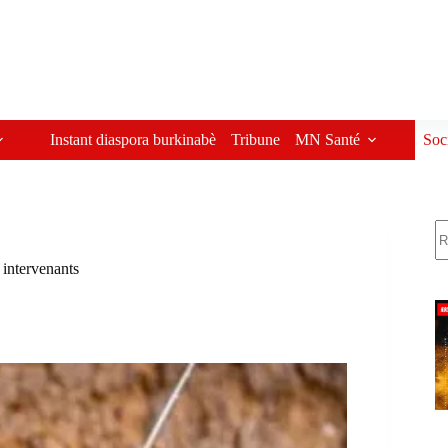
Instant diaspora burkinabè
Tribune
MN Santé
Soc
R
 intervenants