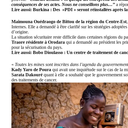
conséquences de ses actes. Nous ne conseillons plus…
’’
a répo
Lire aussi:
Burkina : Des »PDI » seront réinstallées après l
Maimouna Ouédraogo de
Bittou
de la région du Centre-Est
Internes. Elle a demandé à être clarifié sur les stratégies adoptées
d’origine.
La situation sécuritaire reste difficile dans certaines régions du 
Traore résidente à
Orodara
qui a demandé au président les prin
pour la sécurisation du pays.
Lire aussi:
Bobo Dioulasso : Un centre de traitement de can
«
Toutes les mines sont inscrites dans l’agenda du gouvernemen
Kady Yaro de
Poura
qui avait une inquiétude sur le cas de la mi
Sarata Dakouré
quant à elle a
souhaité
que
le gouvernement soit
des traitements de cancer.