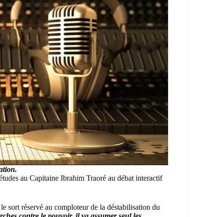
ation.
udes au Capitaine Ibrahim Traoré au débat interactif
le sort réservé au comploteur de la déstabilisation du
es contre le pouvoir, il va assumer seul les