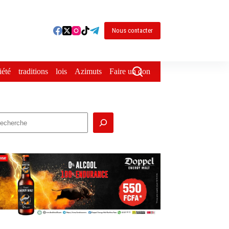
Nous contacter
iété
traditions
lois
Azimuts
Faire un don
echercher