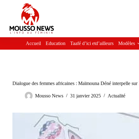
Passer
au
contenu
Accueil
Education
Taafé d’ici etd’ailleurs
Modèles
Dialogue des femmes africaines : Maïmouna Déné interpelle sur
Mousso News
31 janvier 2025
Actualité