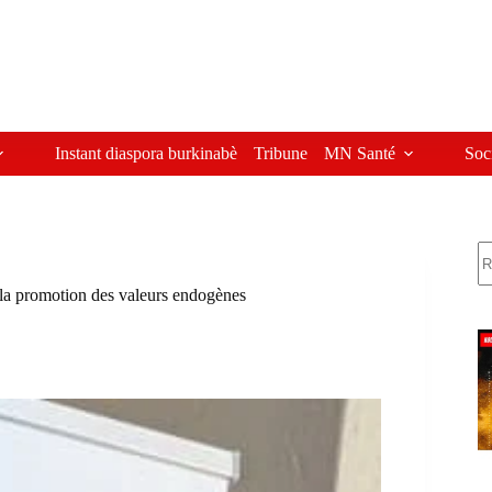
Instant diaspora burkinabè
Tribune
MN Santé
Soc
R
 la promotion des valeurs endogènes