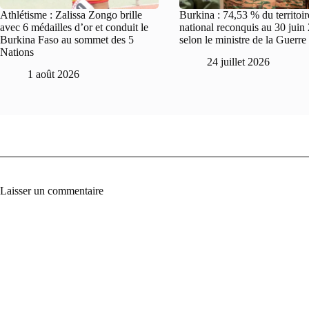
Athlétisme : Zalissa Zongo brille
Burkina : 74,53 % du territoir
avec 6 médailles d’or et conduit le
national reconquis au 30 juin
Burkina Faso au sommet des 5
selon le ministre de la Guerre
Nations
24 juillet 2026
1 août 2026
Laisser un commentaire
A
l
t
e
r
n
a
t