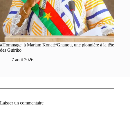
#Hommage_à Mariam Konaté/Gnanou, une pionnière à la tête
des Guiriko
7 août 2026
Laisser un commentaire
A
l
t
e