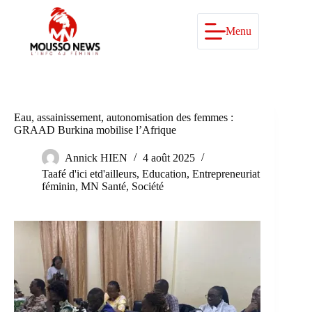
Passer
au
contenu
Menu
Eau, assainissement, autonomisation des femmes :
GRAAD Burkina mobilise l’Afrique
Annick HIEN
4 août 2025
Taafé d'ici etd'ailleurs
,
Education
,
Entrepreneuriat
féminin
,
MN Santé
,
Société