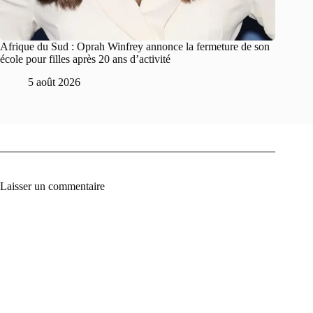
Afrique du Sud : Oprah Winfrey annonce la fermeture de son
école pour filles après 20 ans d’activité
5 août 2026
Laisser un commentaire
A
l
t
e
r
n
a
t
i