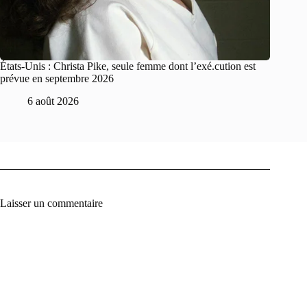
États-Unis : Christa Pike, seule femme dont l’exé.cution est
prévue en septembre 2026
6 août 2026
Laisser un commentaire
A
l
t
e
r
n
a