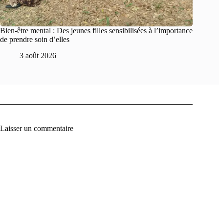
Bien-être mental : Des jeunes filles sensibilisées à l’importance
de prendre soin d’elles
3 août 2026
Laisser un commentaire
A
l
t
e
r
n
a
t
i