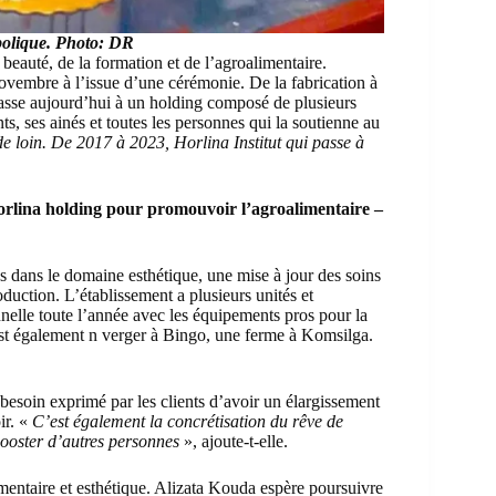
olique. Photo: DR
eauté, de la formation et de l’agroalimentaire.
novembre à l’issue d’une cérémonie. De la fabrication à
passe aujourd’hui à un holding composé de plusieurs
nts, ses ainés et toutes les personnes qui la soutienne au
de loin. De 2017 à 2023, Horlina Institut qui passe à
rlina holding pour promouvoir l’agroalimentaire –
s dans le domaine esthétique, une mise à jour des soins
oduction. L’établissement a plusieurs unités et
nelle toute l’année avec les équipements pros pour la
st également n verger à Bingo, une ferme à Komsilga.
esoin exprimé par les clients d’avoir un élargissement
ir. «
C’est également la concrétisation du rêve de
booster d’autres personnes
», ajoute-t-elle.
mentaire et esthétique. Alizata Kouda espère poursuivre