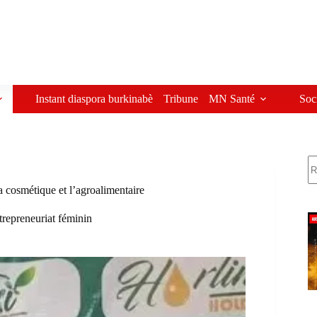
Instant diaspora burkinabè
Tribune
MN Santé
Soc
R
 cosmétique et l’agroalimentaire
trepreneuriat féminin