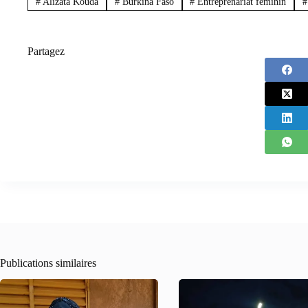
#
Alizata Kouda
#
Burkina Faso
#
Entreprenariat féminin
#
Partagez
Publications similaires