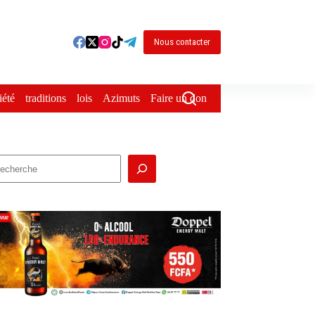
Nous contacter
iété
traditions
lois
Azimuts
Faire un don
echercher