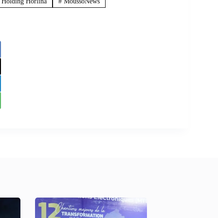
Holding Horlina
#
MoussoNews