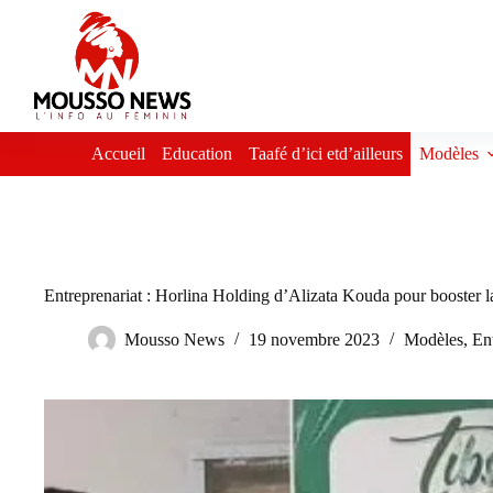
Passer
au
contenu
Accueil
Education
Taafé d’ici etd’ailleurs
Modèles
Entreprenariat : Horlina Holding d’Alizata Kouda pour booster la
Mousso News
19 novembre 2023
Modèles
,
En