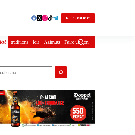
Nous contacter
iété
traditions
lois
Azimuts
Faire un don
echercher