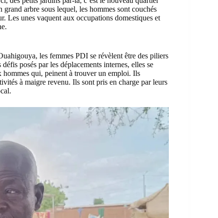
, des petits jardins par-là, c’est le nouveau quartier
un grand arbre sous lequel, les hommes sont couchés
cour. Les unes vaquent aux occupations domestiques et
ne.
 Ouahigouya, les femmes PDI se révèlent être des piliers
défis posés par les déplacements internes, elles se
x hommes qui, peinent à trouver un emploi. Ils
ctivités à maigre revenu. Ils sont pris en charge par leurs
cal.