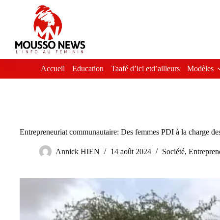
Passer
au
contenu
Accueil
Education
Taafé d’ici etd’ailleurs
Modèles
Entrepreneuriat communautaire: Des femmes PDI à la charge d
Annick HIEN
14 août 2024
Société
,
Entrepren