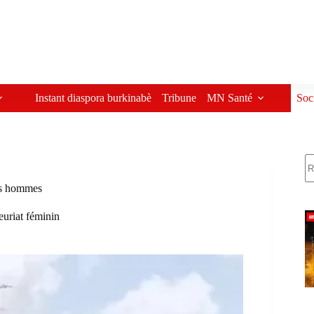
Instant diaspora burkinabè
Tribune
MN Santé
Soc
R
es hommes
euriat féminin