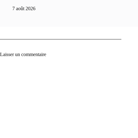
7 août 2026
Laisser un commentaire
A
l
t
e
r
n
a
t
i
v
e
: