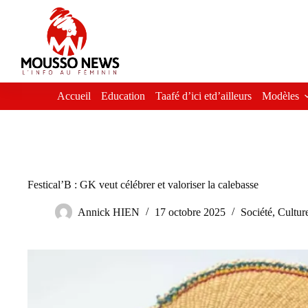
Passer
au
contenu
Accueil
Education
Taafé d’ici etd’ailleurs
Modèles
Festical’B : GK veut célébrer et valoriser la calebasse
Annick HIEN
17 octobre 2025
Société
,
Cultur