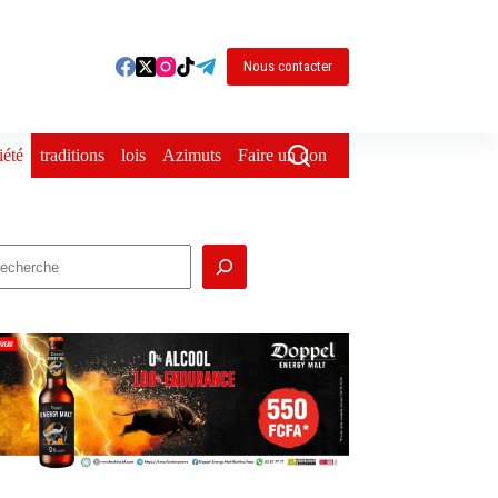
Nous contacter
iété
traditions
lois
Azimuts
Faire un don
echercher