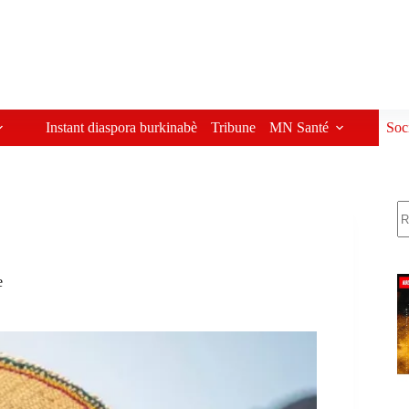
Instant diaspora burkinabè
Tribune
MN Santé
Soc
R
e