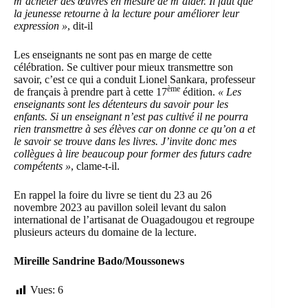
m’acheter des œuvres en mesure de m’aider. Il faut que
la jeunesse retourne à la lecture pour améliorer leur
expression »
, dit-il
Les enseignants ne sont pas en marge de cette
célébration. Se cultiver pour mieux transmettre son
savoir, c’est ce qui a conduit Lionel Sankara, professeur
ème
de français à prendre part à cette 17
édition.
« Les
enseignants sont les détenteurs du savoir pour les
enfants. Si un enseignant n’est pas cultivé il ne pourra
rien transmettre à ses élèves car on donne ce qu’on a et
le savoir se trouve dans les livres. J’invite donc mes
collègues à lire beaucoup pour former des futurs cadre
compétents »
, clame-t-il.
En rappel la foire du livre se tient du 23 au 26
novembre 2023 au pavillon soleil levant du salon
international de l’artisanat de Ouagadougou et regroupe
plusieurs acteurs du domaine de la lecture.
Mireille Sandrine Bado/Moussonews
Vues:
6