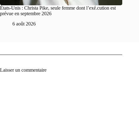
États-Unis : Christa Pike, seule femme dont l’exé.cution est
prévue en septembre 2026
6 août 2026
Laisser un commentaire
A
l
t
e
r
n
a
t
i
v
e