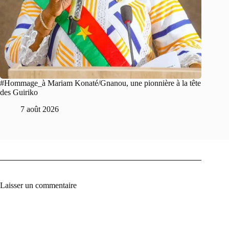
#Hommage_à Mariam Konaté/Gnanou, une pionnière à la tête
des Guiriko
7 août 2026
Laisser un commentaire
A
l
t
e