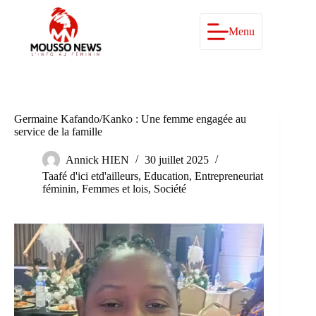
Passer
au
contenu
Menu
Germaine Kafando/Kanko : Une femme engagée au
service de la famille
Annick HIEN
30 juillet 2025
Taafé d'ici etd'ailleurs
,
Education
,
Entrepreneuriat
féminin
,
Femmes et lois
,
Société