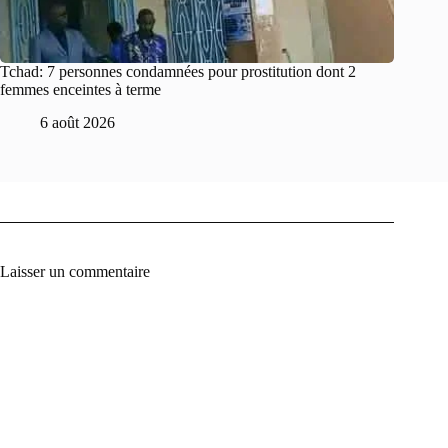
Tchad: 7 personnes condamnées pour prostitution dont 2
femmes enceintes à terme
6 août 2026
Laisser un commentaire
A
l
t
e
r
n
a
t
i