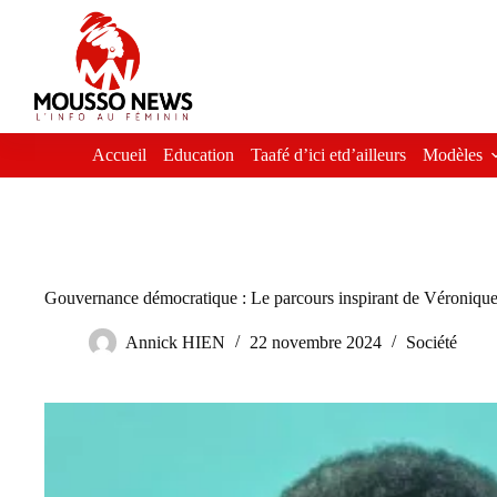
Passer
au
contenu
Accueil
Education
Taafé d’ici etd’ailleurs
Modèles
Gouvernance démocratique : Le parcours inspirant de Véroniqu
Annick HIEN
22 novembre 2024
Société