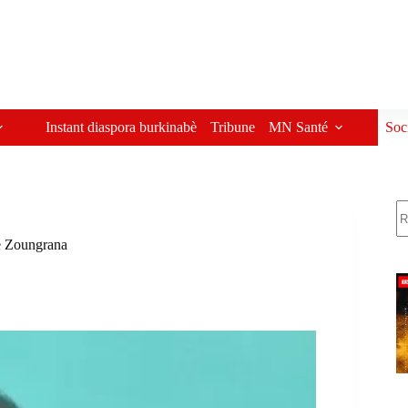
Instant diaspora burkinabè
Tribune
MN Santé
Soc
R
e Zoungrana