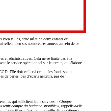
 bien taillés, cette mère de deux enfants est
qui reflète bien ses nombreuses années au sein de ce
s et administratives. Cela ne se limite pas à la
vec le service opérationnel sur le terrain, qui élabore
CGD. Elle doit veiller à ce que les fonds soient
s de pertes, pas d’écarts négatifs, pas de
naires qui sollicitent leurs services. «
Chaque
oit tenir compte du budget disponible
», rappelle-t-elle.
t l’objectif est d’assurer une veille démocratique au