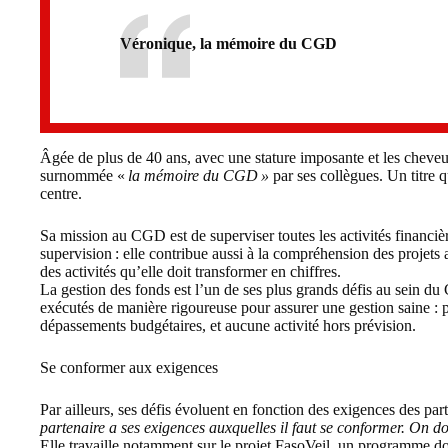
Véronique, la mémoire du CGD
Âgée de plus de 40 ans, avec une stature imposante et les cheveux
surnommée «
la mémoire du CGD »
par ses collègues. Un titre 
centre.
Sa mission au CGD est de superviser toutes les activités financière
supervision : elle contribue aussi à la compréhension des projets a
des activités qu’elle doit transformer en chiffres.
La gestion des fonds est l’un de ses plus grands défis au sein du 
exécutés de manière rigoureuse pour assurer une gestion saine : pa
dépassements budgétaires, et aucune activité hors prévision.
Se conformer aux exigences
Par ailleurs, ses défis évoluent en fonction des exigences des parte
partenaire a ses exigences auxquelles il faut se conformer. On d
Elle travaille notamment sur le projet FasoVeil, un programme don