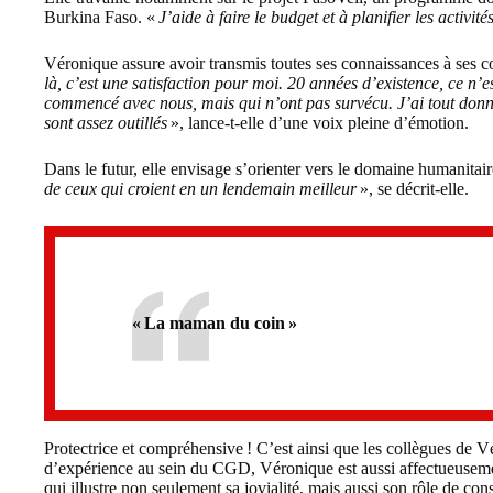
Burkina Faso. «
J’aide à faire le budget et à planifier les activité
Véronique assure avoir transmis toutes ses connaissances à ses c
là, c’est une satisfaction pour moi. 20 années d’existence, ce n’e
commencé avec nous, mais qui n’ont pas survécu. J’ai tout donn
sont assez outillés
», lance-t-elle d’une voix pleine d’émotion.
Dans le futur, elle envisage s’orienter vers le domaine humanitair
de ceux qui croient en un lendemain meilleur
», se décrit-elle.
« La maman du coin »
Protectrice et compréhensive ! C’est ainsi que les collègues de 
d’expérience au sein du CGD, Véronique est aussi affectueusem
qui illustre non seulement sa jovialité, mais aussi son rôle de conse