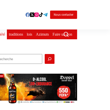
Nous contacter
iété
traditions
lois
Azimuts
Faire un don
echercher