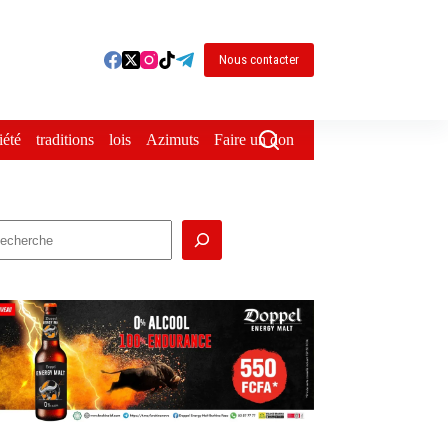
Nous contacter
iété
traditions
lois
Azimuts
Faire un don
echercher