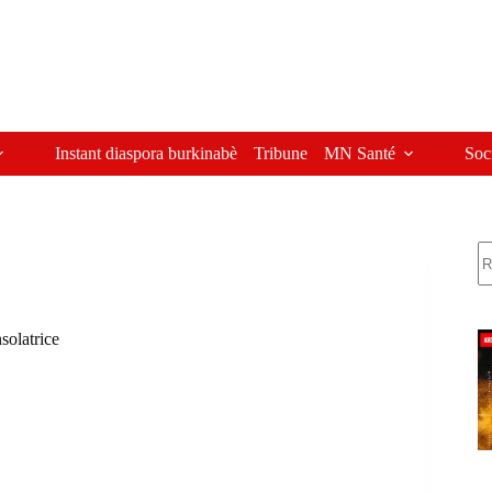
Instant diaspora burkinabè
Tribune
MN Santé
Soc
R
solatrice