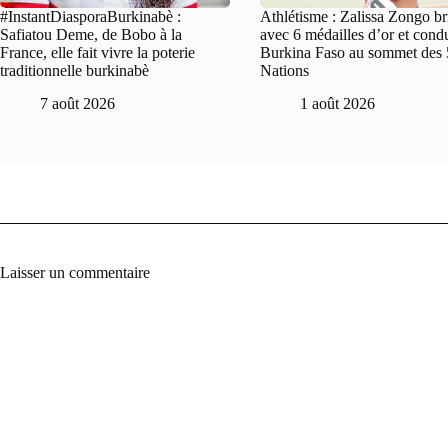
#InstantDiasporaBurkinabè :
Athlétisme : Zalissa Zongo bri
Safiatou Deme, de Bobo à la
avec 6 médailles d’or et condu
France, elle fait vivre la poterie
Burkina Faso au sommet des 
traditionnelle burkinabè
Nations
7 août 2026
1 août 2026
Laisser un commentaire
A
l
t
e
r
n
a
t
i