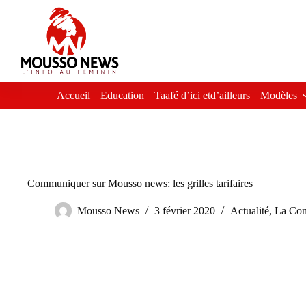
Passer
au
contenu
Accueil
Education
Taafé d’ici etd’ailleurs
Modèles
Communiquer sur Mousso news: les grilles tarifaires
Mousso News
3 février 2020
Actualité
,
La Con