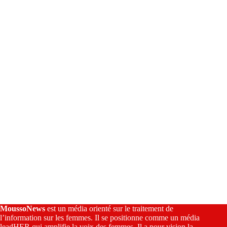
n
a
t
i
v
e
:
MoussoNews
est un média orienté sur le traitement de
l’information sur les femmes. Il se positionne comme un média
leadHER qui amplifie la voix des femmes. Il a pour vision la