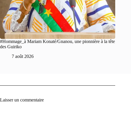
#Hommage_à Mariam Konaté/Gnanou, une pionnière à la tête
des Guiriko
7 août 2026
Laisser un commentaire
A
l
t
e
r