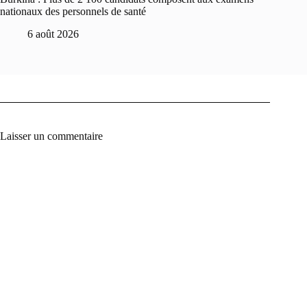
nationaux des personnels de santé
6 août 2026
Laisser un commentaire
A
l
t
e
r
n
a
t
i
v
e
: