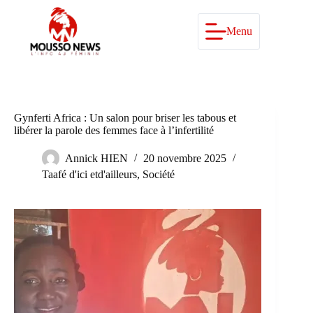
Passer
au
contenu
Menu
Gynferti Africa : Un salon pour briser les tabous et
libérer la parole des femmes face à l’infertilité
Annick HIEN
20 novembre 2025
Taafé d'ici etd'ailleurs
,
Société