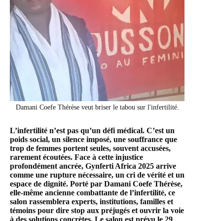
Damani Coefe Thérèse veut briser le tabou sur l'infertilité.
L’infertilité n’est pas qu’un défi médical. C’est un
poids social, un silence imposé, une souffrance que
trop de femmes portent seules, souvent accusées,
rarement écoutées. Face à cette injustice
profondément ancrée, Gynferti Africa 2025 arrive
comme une rupture nécessaire, un cri de vérité et un
espace de dignité. Porté par Damani Coefe Thérèse,
elle-même ancienne combattante de l’infertilité, ce
salon rassemblera experts, institutions, familles et
témoins pour dire stop aux préjugés et ouvrir la voie
à des solutions concrètes. Le salon est prévu le 29