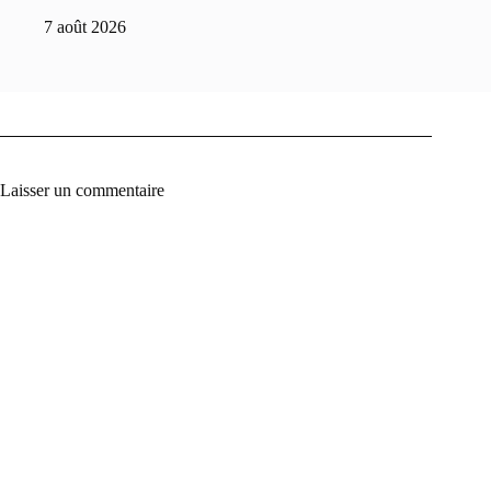
7 août 2026
Laisser un commentaire
A
l
t
e
r
n
a
t
i
v
e
: