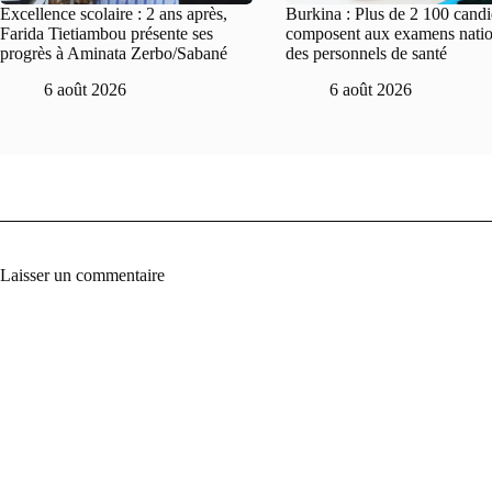
Excellence scolaire : 2 ans après,
Burkina : Plus de 2 100 candi
Farida Tietiambou présente ses
composent aux examens nati
progrès à Aminata Zerbo/Sabané
des personnels de santé
6 août 2026
6 août 2026
Laisser un commentaire
A
l
t
e
r
n
a
t
i
v