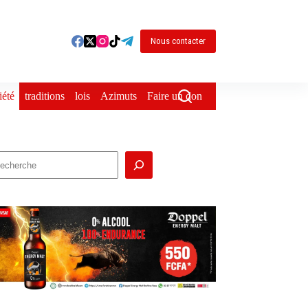
Nous contacter
iété
traditions
lois
Azimuts
Faire un don
echercher