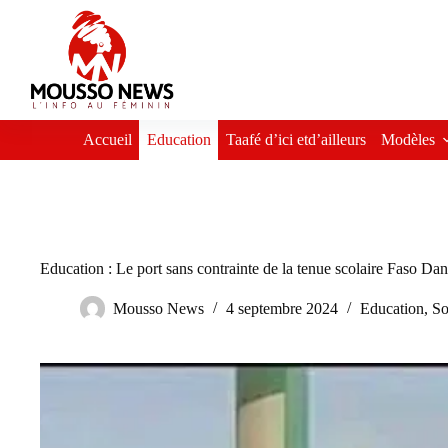
Passer
au
contenu
Accueil
Education
Taafé d’ici etd’ailleurs
Modèles
Education : Le port sans contrainte de la tenue scolaire Faso Danf
Mousso News
4 septembre 2024
Education
,
So