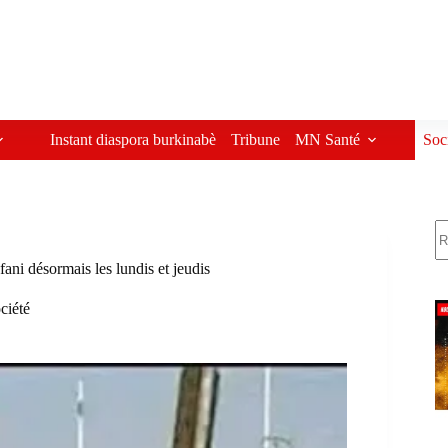
Instant diaspora burkinabè
Tribune
MN Santé
Soc
R
ani désormais les lundis et jeudis
ciété