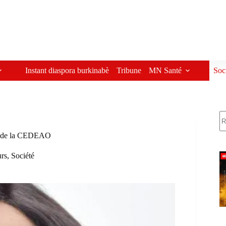
Instant diaspora burkinabè
Tribune
MN Santé
Soc
R
nt de la CEDEAO
urs
,
Société