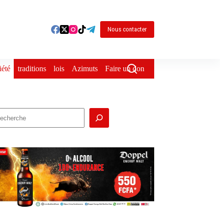
Nous contacter
iété
traditions
lois
Azimuts
Faire un don
echercher