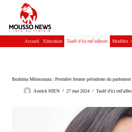
Passer
au
contenu
Accueil
Education
Taafé d’ici etd’ailleurs
Modèles
Ibrahima Mémounata : Première femme présidente du parleme
Annick HIEN
27 mai 2024
Taafé d'ici etd'aille