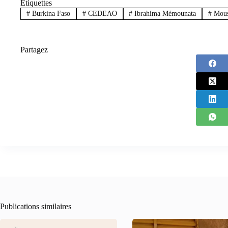
Étiquettes
#
Burkina Faso
#
CEDEAO
#
Ibrahima Mémounata
#
Mous
Partagez
Publications similaires