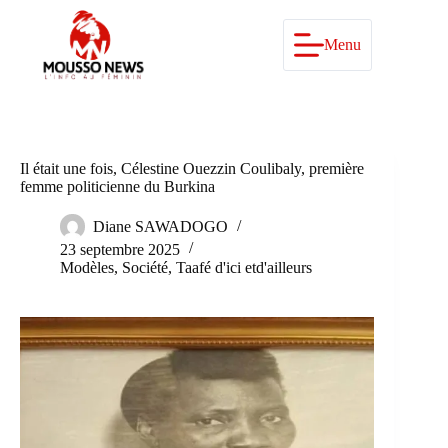
Passer
au
contenu
Menu
Il était une fois, Célestine Ouezzin Coulibaly, première
femme politicienne du Burkina
Diane SAWADOGO
23 septembre 2025
Modèles
,
Société
,
Taafé d'ici etd'ailleurs