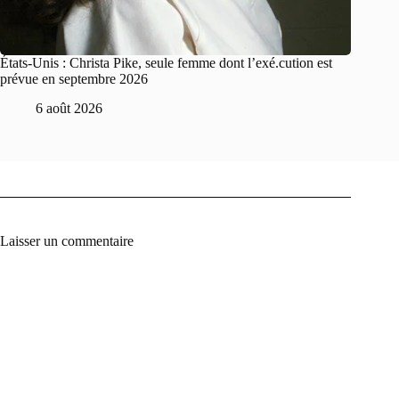
États-Unis : Christa Pike, seule femme dont l’exé.cution est
prévue en septembre 2026
6 août 2026
Laisser un commentaire
A
l
t
e
r
n
a
t
i