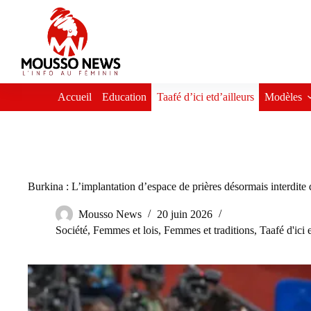
Passer
au
contenu
Accueil
Education
Taafé d’ici etd’ailleurs
Modèles
Burkina : L’implantation d’espace de prières désormais interdite d
Mousso News
20 juin 2026
Société
,
Femmes et lois
,
Femmes et traditions
,
Taafé d'ici e