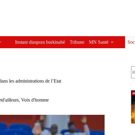
Instant diaspora burkinabè
Tribune
MN Santé
Soc
R
ans les administrations de l’Etat
td'ailleurs
,
Voix d'homme