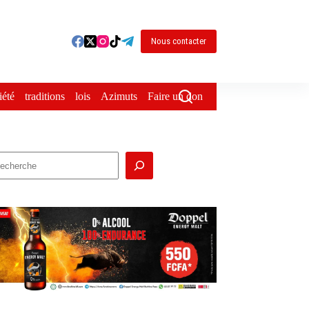
Nous contacter
iété
traditions
lois
Azimuts
Faire un don
echercher