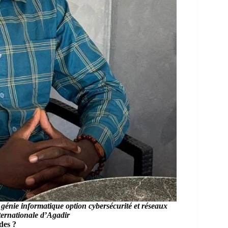
énie informatique option cybersécurité et réseaux
nternationale d’Agadir
des ?