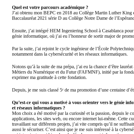
Quel est votre parcours académique ?
J’ai obtenu mon BEPC en 2018 au Collège Martin Luther King d
Baccalauréat 2021 série D au Collège Notre Dame de l’Espéran
Ensuite, j’ai intégré
HEM Ingeniering School
à Casablanca pour 
génie informatique, où j’ai eu l’honneur de sortir major de promo
Par la suite, j’ai rejoint le cycle ingénieur de l’École Polytech
notamment dans la cybersécurité et les réseaux informatiques.
Notons qu’à la suite de ma prépa, j’ai eu la chance d’être lauréa
Métiers du Numérique et du Futur (FAFMNF), initié par la fond
exprimer ma gratitude à cette fondation.
Depuis, je me suis classé 5ᵉ de ma promotion d’une centaine d’ét
Qu’est-ce qui vous a motivé à vous orienter vers le génie inf
et réseaux informatiques ?
Mon choix a été motivé par la curiosité et la passion, depuis le 
applications, les sites web, ou encore internet lui-même. Cette c
travaillant sur différents projets, j’ai vite compris qu’il ne suffis
aussi le sécuriser. C’est ainsi que je me suis intéressé à la cyber