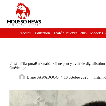
Passer
au
contenu
Accueil
Education
Taafé d’ici etd’ailleurs
Modèles
#InstantDiasporaBurkinabè: « Il ne peut y avoir de digitalisation
Ouédraogo
Diane SAWADOGO
10 octobre 2025
Instant 