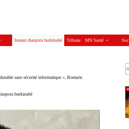
Instant diaspora burkinabè
Tribune
MN Santé
Soc
R
 durable sans sécurité informatique », Romaric
diaspora burkinabè