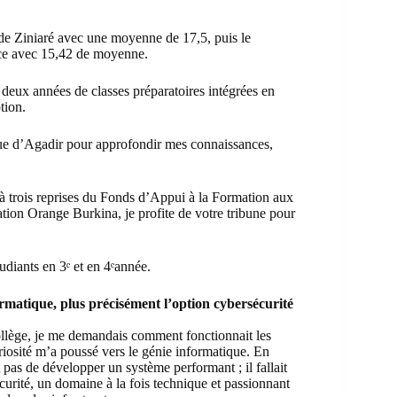
e Ziniaré avec une moyenne de 17,5, puis le
ce avec 15,42 de moyenne.
deux années de classes préparatoires intégrées en
tion.
nique d’Agadir pour approfondir mes connaissances,
t à trois reprises du Fonds d’Appui à la Formation aux
ation
Orange Burkina
, je profite de votre tribune pour
udiants en 3ᵉ et en 4ᵉannée.
ormatique, plus précisément l’option cybersécurité
collège, je me demandais comment fonctionnait les
uriosité m’a poussé vers le génie informatique. En
ait pas de développer un système performant ; il fallait
sécurité, un domaine à la fois technique et passionnant